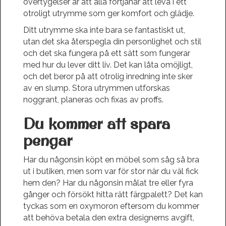
övertygelser är att alla förtjänar att leva i ett
otroligt utrymme som ger komfort och glädje.
Ditt utrymme ska inte bara se fantastiskt ut,
utan det ska återspegla din personlighet och stil
och det ska fungera på ett sätt som fungerar
med hur du lever ditt liv. Det kan låta omöjligt,
och det beror på att otrolig inredning inte sker
av en slump. Stora utrymmen utforskas
noggrant, planeras och fixas av proffs.
Du kommer att spara
pengar
Har du någonsin köpt en möbel som såg så bra
ut i butiken, men som var för stor när du väl fick
hem den? Har du någonsin målat tre eller fyra
gånger och försökt hitta rätt färgpalett? Det kan
tyckas som en oxymoron eftersom du kommer
att behöva betala den extra designerns avgift,