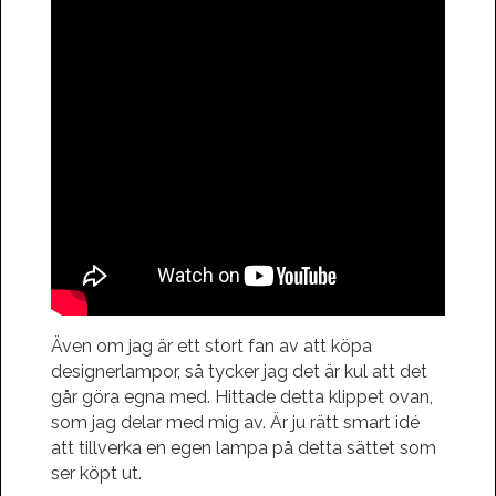
Även om jag är ett stort fan av att köpa
designerlampor, så tycker jag det är kul att det
går göra egna med. Hittade detta klippet ovan,
som jag delar med mig av. Är ju rätt smart idé
att tillverka en egen lampa på detta sättet som
ser köpt ut.